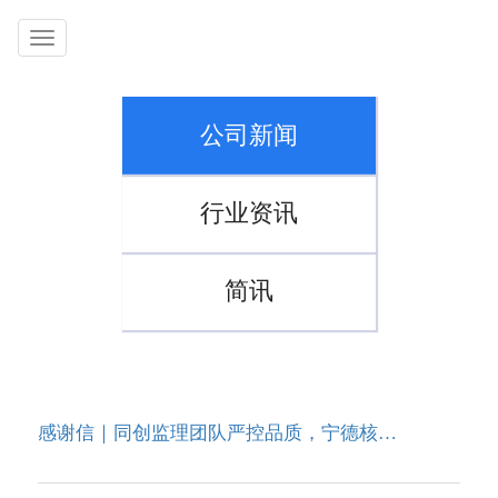
Toggle
navigation
公司新闻
行业资讯
简讯
感谢信｜同创监理团队严控品质，宁德核电项目获业主高度赞誉