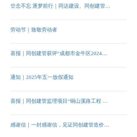
廿念不忘 逐梦前行｜同达建设、同创建管成立二十周年庆典圆满落幕
劳动节｜致敬劳动者
喜报｜同创建管获评“成都市金牛区2024年高质量发展突出贡献企业（单位）”
通知｜2025年五一放假通知
喜报｜同创建管监理项目“铜山溪路工程 （329国道-智二路）” 荣获 2024年度杭州市 建设工程西....
感谢信｜一封感谢信，见证同创建管造价咨询领域的实力与担当