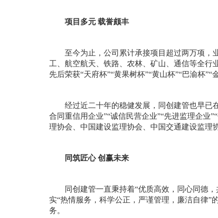
项目多元
载誉颇丰
至今为止，
公司累计承接项目超过
两
万项，
工、航空航天、铁路、农林、矿山、通信等
全
行
先后
荣获
“天府杯”
“
黄果树杯
”
“黄山杯”
“
巴渝杯
”
“
经过近二十年的
稳健
发展，同创建管也早已
合同重信用企业”“诚信民营企业”“先进监理企业
理协会、中国建设监理协会、中国交通建设监理
同筑匠心
创赢未来
同创建管一直秉持着
“优质高效，同心同德，
实“热情服务，科学公正，严谨管理，廉洁自律”
务。