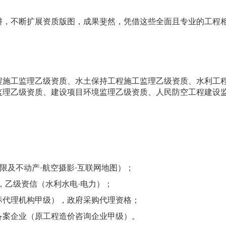
耕，不断扩展资质版图，成果斐然，凭借这些全面且专业的工程
程施工监理乙级资质
、
水土保持工程施工监理乙级资质
、
水利工
监理乙级资质、建设项目环境监理乙级资质、人民防空工程建设
界限及不动产·航空摄影·互联网地图）
；
，乙
级资
信（水利水电
·电力
）；
标代理机构甲级）
，政府采购代理资格；
备案企业（原工程造价咨询企业甲级）。