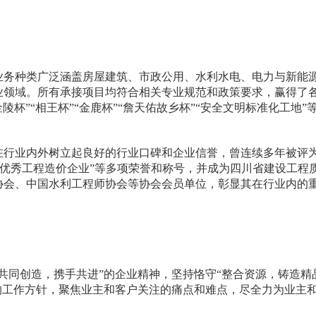
业务种类
广泛
涵盖房屋建筑、市政公用、水利水电、电力与新能
业领域
。所有
承接项目均符合相关专业规范
和政策
要求，
赢得了
金陵杯”“相王杯”“金鹿杯”“詹天佑故乡杯”“安全文明标准化工地”
在行业内外
树立起
良好的行业口碑和企业信誉，曾连续多年被评
”“优秀工程造价企业”等多项荣誉和称号，并成为四川省建设工程
协会、中国水利工程师协会等协会会员单位
，彰显其在行业内的
共同创造，携手共进”的企业精神，坚持恪守“整合资源，铸造精
的工作方针，聚焦业主和客户关注的痛点和难点，尽全力为业主