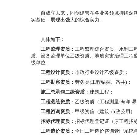
自
成立以来，
同创建管在各业务领域持续深
实基础，展现出强大的综合实力。
具体如下：
工程监理资质
：
工程监理综合资质
、
水利工
质、设备监理单位乙级资质、地质灾害治理工程
级单位；
工程设计
资质
：
市政行业设计乙级资质
；
工程勘察资质：
劳务类
(工程钻探、凿井)；
施工总承包二级资质
：建筑工程；
工程
测绘
资质
：
乙级资质（工程测量
·海洋·
工程咨询
资质
：
甲级资
信（建筑
·市政公用
）
招标代理资质
：
招标代理登记证（原工程招
工程造价资质
：
全国工程造价咨询管理系统