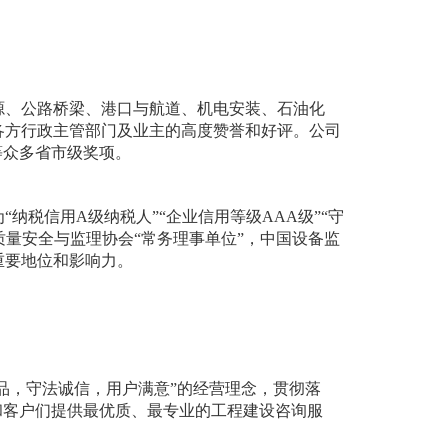
源、公路桥梁、港口与航道、机电安装、石油化
各方行政主管部门及业主的
高度赞誉和
好评
。公司
等
众多
省市级奖项。
为
“纳税信用A级纳税人”“企业信用等级AAA级”“守
质量安全与监理协会“常务理事单位”，中国设备监
重要地位和影响力
。
品，守法诚信，用户满意”的经营理念，贯彻落
和客户们提供最优质、最专业的工程建设咨询服