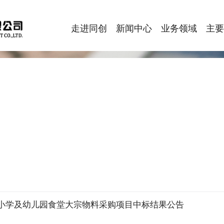
走进同创
新闻中心
业务领域
主要
小学及幼儿园食堂大宗物料采购项目中标结果公告