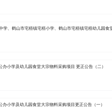
第三中学、鹤山市宅梧镇宅梧小学、鹤山市宅梧镇宅梧幼儿园食
公办小学及幼儿园食堂大宗物料采购项目 更正公告（二）
公办小学及幼儿园食堂大宗物料采购项目更正公告（一）