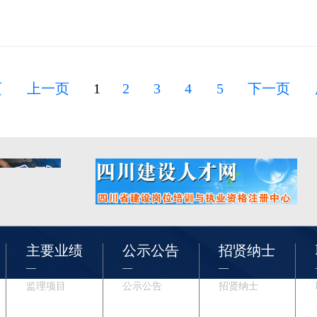
页
上一页
1
2
3
4
5
下一页
主要业绩
公示公告
招贤纳士
—
—
—
监理项目
公示公告
招贤纳士