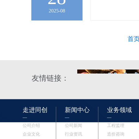
2025-08
首
友情链接：
走进同创
新闻中心
业务领域
—
—
—
公司介绍
公司新闻
工程监理
企业文化
行业资讯
造价咨询