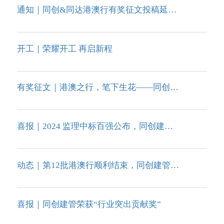
通知｜同创&同达港澳行有奖征文投稿延期至2月12日！
开工｜荣耀开工 再启新程
有奖征文｜港澳之行，笔下生花——同创&同达第四届有奖征文活动开启！
喜报｜2024 监理中标百强公布，同创建管喜获佳绩！四川省前五、全国第九
动态｜第12批港澳行顺利结束，同创建管&同达建设2024年度员工旅行圆满收官
喜报｜同创建管荣获“行业突出贡献奖”